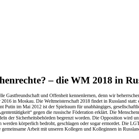
chenrechte? – die WM 2018 in Ru
nelle Gastfreundschaft und Offenheit kennenlernen, denn wir beherrsche
016 in Moskau. Die Weltmeisterschaft 2018 findet in Russland statt: e
dent Putin im Mai 2012 ist der Spielraum für unabhängiges, gesellsch
ententätigkeit“ gegen die russische Föderation erklärt. Die Menschenr
eln der Sicherheitsbehörden begrenzt worden. Die Opposition wird un
isten werden körperlich bedroht, geschlagen oder sogar ermordet. Die 
die gemeinsame Arbeit mit unseren Kollegen und Kolleginnen in Russland