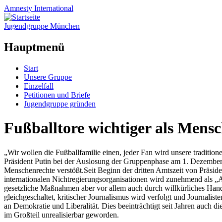
Amnesty
International
Jugendgruppe München
Hauptmenü
Zum
Start
Inhalt
Unsere Gruppe
springen
Einzelfall
Petitionen und Briefe
Jugendgruppe gründen
Fußballtore wichtiger als Mens
„Wir wollen die Fußballfamilie einen, jeder Fan wird unsere traditio
Präsident Putin bei der Auslosung der Gruppenphase am 1. Dezember 2
Menschenrechte verstößt.
Seit Beginn der dritten Amtszeit von Präsi
internationalen Nichtregierungsorganisationen wird zunehmend als „Ag
gesetzliche Maßnahmen aber vor allem auch durch willkürliches Hand
gleichgeschaltet, kritischer Journalismus wird verfolgt und Journal
an Demokratie und Liberalität. Dies beeinträchtigt seit Jahren auch 
im Großteil unrealisierbar geworden.