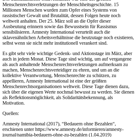
Menschenrechtsverletzungen der Menschheitsgeschichte. 15
Millionen Menschen wurden zum Opfer eines Systems von
rassistischer Gewalt und Brutalität, dessen Folgen heute noch
weltweit anhalten. Der 25. März soll an die Opfer dieser
Ausbeutung erinnern sowie das Bewusstsein für Rassismus
sensibilisieren. Amnesty International verurteilt auch die
sklavenähnlichen Arbeitsverhältnisse die heutzutage noch existieren,
selbst wenn sie nicht mehr institutionell verankert sind.
Es gibt sehr viele wichtige Gedenk- und Aktionstage im März, aber
auch in jedem Monat. Diese Tage sind wichtig, um auf vergangene
als auch anhaltende Menschenrechtsverletzungen aufmerksam zu
machen, Menschenrechtsverteidiger zu ehren, und um an die
kollektive Verantwortung, Menschenrechte zu schützen, zu
appellieren, Amnesty International ist eine der größten
Menschenrechtsorganisationen weltweit. Diese Tage dienen dazu,
sich über die eigenen Werte nochmal bewusst zu werden. Sie dienen
als Reflektionsmöglichkeit, als Solidaritätsbekennung, als
Motivation.
Quellen:
Amnesty International (2017), “Bedauern ohne Bezahlen“,
erschienen unter https://www.amnesty.de/informieren/amnesty-
journal/namibia-bedauern-ohne-zu-bezahlen (1.04.2019)