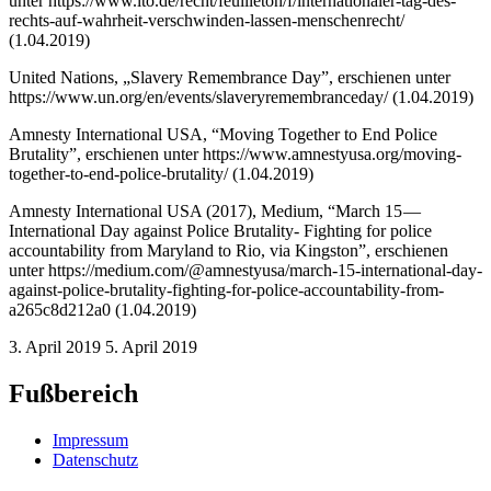
unter https://www.lto.de/recht/feuilleton/f/internationaler-tag-des-
rechts-auf-wahrheit-verschwinden-lassen-menschenrecht/
(1.04.2019)
United Nations, „Slavery Remembrance Day”, erschienen unter
https://www.un.org/en/events/slaveryremembranceday/ (1.04.2019)
Amnesty International USA, “Moving Together to End Police
Brutality”, erschienen unter https://www.amnestyusa.org/moving-
together-to-end-police-brutality/ (1.04.2019)
Amnesty International USA (2017), Medium, “March 15 —
International Day against Police Brutality- Fighting for police
accountability from Maryland to Rio, via Kingston”, erschienen
unter https://medium.com/@amnestyusa/march-15-international-day-
against-police-brutality-fighting-for-police-accountability-from-
a265c8d212a0 (1.04.2019)
3. April 2019
5. April 2019
Fußbereich
Impressum
Datenschutz