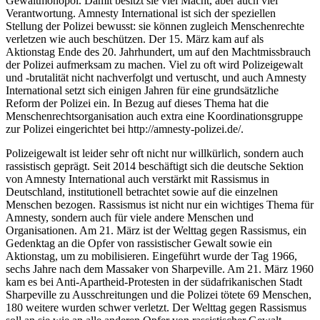
Gewaltmonopol. Damit besitzt sie viel Macht, aber auch viel
Verantwortung. Amnesty International ist sich der speziellen
Stellung der Polizei bewusst: sie können zugleich Menschenrechte
verletzen wie auch beschützen. Der 15. März kam auf als
Aktionstag Ende des 20. Jahrhundert, um auf den Machtmissbrauch
der Polizei aufmerksam zu machen. Viel zu oft wird Polizeigewalt
und -brutalität nicht nachverfolgt und vertuscht, und auch Amnesty
International setzt sich einigen Jahren für eine grundsätzliche
Reform der Polizei ein. In Bezug auf dieses Thema hat die
Menschenrechtsorganisation auch extra eine Koordinationsgruppe
zur Polizei eingerichtet bei http://amnesty-polizei.de/.
Polizeigewalt ist leider sehr oft nicht nur willkürlich, sondern auch
rassistisch geprägt. Seit 2014 beschäftigt sich die deutsche Sektion
von Amnesty International auch verstärkt mit Rassismus in
Deutschland, institutionell betrachtet sowie auf die einzelnen
Menschen bezogen. Rassismus ist nicht nur ein wichtiges Thema für
Amnesty, sondern auch für viele andere Menschen und
Organisationen. Am 21. März ist der Welttag gegen Rassismus, ein
Gedenktag an die Opfer von rassistischer Gewalt sowie ein
Aktionstag, um zu mobilisieren. Eingeführt wurde der Tag 1966,
sechs Jahre nach dem Massaker von Sharpeville. Am 21. März 1960
kam es bei Anti-Apartheid-Protesten in der südafrikanischen Stadt
Sharpeville zu Ausschreitungen und die Polizei tötete 69 Menschen,
180 weitere wurden schwer verletzt. Der Welttag gegen Rassismus