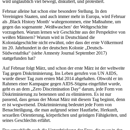
wird unglaublich viel bewegt, diskutiert, und protestiert.
Februar alleine hat schon eine besondere Stellung. In den
Vereinigten Staaten, und auch immer mehr in Europa, wird Februar
als ‚Black History Month‘ wahrgenommen, eine Maßnahme, um
gegen das sogenannte ‚Weißwaschen‘ der Weltgeschichte
vorzugehen. Warum lernen wir Geschichte aus der Perspektive von
weißen Männern? Warum wird in Deutschland die
Kolonialgeschichte nicht erwähnt, oder dass der erste Völkermord
im 20. Jahrhundert in der deutschen Kolonie „Deutsch-
Südwestafrika“ (siehe Amnesty Journal September 2017)
stattgefunden hat?
Auf Februar folgt März, und schon der erste März ist der weltweite
Tag gegen Diskriminierung. Ins Leben gerufen von UN AIDS,
wurde dieser Tag zum ersten Mal 2014 abgehalten. Obwohl er im
Rahmen einer Kampagne gegen AIDS-Stigma eingeführt wurde,
geht es an dem „Zero Discrimination Day“ darum, jede Form von
Diskriminierung zu benennen und zu eliminieren. Es ist nur
passend, dass genau der Monat März mit diesem Tag beginnt, denn
er ist wegweisend. Diskriminierung bedeutet jede Form von
Benachteiligung, die man aufgrund seiner Hautfarbe, Herkunft,
sexuellen Orientierung, körperlichen und geistigen Fähigkeiten, und
seines Geschlechts erfährt.