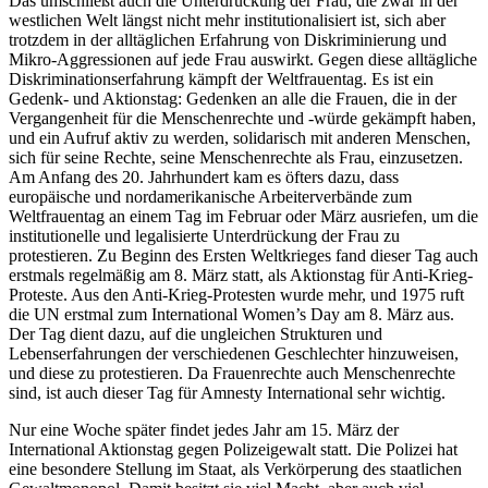
Das umschließt auch die Unterdrückung der Frau, die zwar in der
westlichen Welt längst nicht mehr institutionalisiert ist, sich aber
trotzdem in der alltäglichen Erfahrung von Diskriminierung und
Mikro-Aggressionen auf jede Frau auswirkt. Gegen diese alltägliche
Diskriminationserfahrung kämpft der Weltfrauentag. Es ist ein
Gedenk- und Aktionstag: Gedenken an alle die Frauen, die in der
Vergangenheit für die Menschenrechte und -würde gekämpft haben,
und ein Aufruf aktiv zu werden, solidarisch mit anderen Menschen,
sich für seine Rechte, seine Menschenrechte als Frau, einzusetzen.
Am Anfang des 20. Jahrhundert kam es öfters dazu, dass
europäische und nordamerikanische Arbeiterverbände zum
Weltfrauentag an einem Tag im Februar oder März ausriefen, um die
institutionelle und legalisierte Unterdrückung der Frau zu
protestieren. Zu Beginn des Ersten Weltkrieges fand dieser Tag auch
erstmals regelmäßig am 8. März statt, als Aktionstag für Anti-Krieg-
Proteste. Aus den Anti-Krieg-Protesten wurde mehr, und 1975 ruft
die UN erstmal zum International Women’s Day am 8. März aus.
Der Tag dient dazu, auf die ungleichen Strukturen und
Lebenserfahrungen der verschiedenen Geschlechter hinzuweisen,
und diese zu protestieren. Da Frauenrechte auch Menschenrechte
sind, ist auch dieser Tag für Amnesty International sehr wichtig.
Nur eine Woche später findet jedes Jahr am 15. März der
International Aktionstag gegen Polizeigewalt statt. Die Polizei hat
eine besondere Stellung im Staat, als Verkörperung des staatlichen