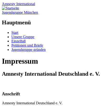
Amnesty
International
Jugendgruppe München
Hauptmenü
Zum
Start
Inhalt
Unsere Gruppe
springen
Einzelfall
Petitionen und Briefe
Jugendgruppe gründen
Impressum
Amnesty International Deutschland e. V.
Anschrift
Amnesty International Deutschland e. V.